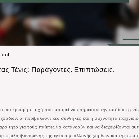
on
ment
Απώλεια
ας Τένις: Παράγοντες, Επιπτώσεις,
Τάσης
στις
Χορδές
Ρακέτας
Τένις:
αι μια κρίσιμη πτυχή που μπορεί να επηρεάσει την απόδοση ενό
Παράγοντες,
χορδών, οι περιβαλλοντικές συνθήκες και η συχνότητα παιχνιδιο
Επιπτώσεις,
αίτητο για τους παίκτες να κατανοούν και να διαχειρίζονται αυτ
Συντήρηση
συμπεριλαμβανομένης της έγκαιρης αλλαγής χορδών και της σωσ