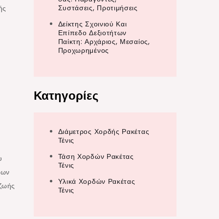
Συστάσεις, Προτιμήσεις
ής
Δείκτης Σχοινιού Και
Επίπεδο Δεξιοτήτων
Παίκτη: Αρχάριος, Μεσαίος,
Προχωρημένος
Κατηγορίες
Διάμετρος Χορδής Ρακέτας
Τένις
Τάση Χορδών Ρακέτας
υ
Τένις
ίων
Υλικά Χορδών Ρακέτας
 ζωής
Τένις