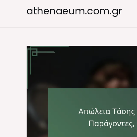
Skip
athenaeum.com.gr
to
content