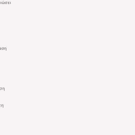
ιώσει
ταση
άση
τη