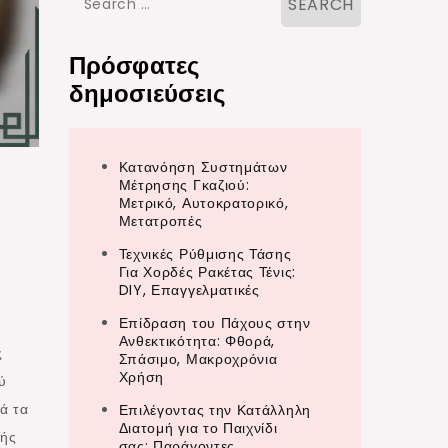
for:
Πρόσφατες
δημοσιεύσεις
Κατανόηση Συστημάτων
Μέτρησης Γκαζιού:
Μετρικό, Αυτοκρατορικό,
Μετατροπές
Τεχνικές Ρύθμισης Τάσης
Για Χορδές Ρακέτας Τένις:
DIY, Επαγγελματικές
Επίδραση του Πάχους στην
Ανθεκτικότητα: Φθορά,
ς
Σπάσιμο, Μακροχρόνια
Χρήση
ύ
ά τα
Επιλέγοντας την Κατάλληλη
Διατομή για το Παιχνίδι
τής
σας: Παράγοντες,