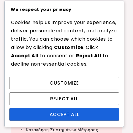
Σύνδεσμοι
We respect your privacy
Cookies help us improve your experience,
Σχετικά
deliver personalized content, and analyze
Αναρτήσεις ιστολογίου
traffic. You can choose which cookies to
Επικοινωνία
allow by clicking
Customize
. Click
Accept All
to consent or
Reject All
to
decline non-essential cookies.
Αναζήτηση
CUSTOMIZE
Search
for:
REJECT ALL
Πρόσφατες δημοσιεύσεις
ACCEPT ALL
Κατανόηση Συστημάτων Μέτρησης