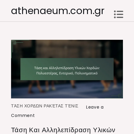
Skip
athenaeum.com.gr
to
content
ΤΆΣΗ ΧΟΡΔΏΝ ΡΑΚΈΤΑΣ ΤΈΝΙΣ
Leave a
on
Comment
Τάση
Τάση Και Αλληλεπίδραση Υλικών
και