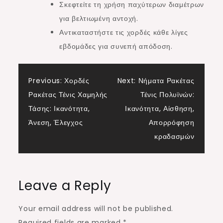
Σκεφτείτε τη χρήση παχύτερων διαμέτρων
για βελτιωμένη αντοχή.
Αντικαταστήστε τις χορδές κάθε λίγες
εβδομάδες για συνεπή απόδοση.
Post
Previous:
Χορδές
Next:
Νήματα Ρακέτας
Ρακέτας Τένις Χαμηλής
Τένις Πολυϊνών:
navigation
Τάσης: Ικανότητα,
Ικανότητα, Αίσθηση,
Άνεση, Έλεγχος
Απορρόφηση
κραδασμών
Leave a Reply
Your email address will not be published.
Required fields are marked
*