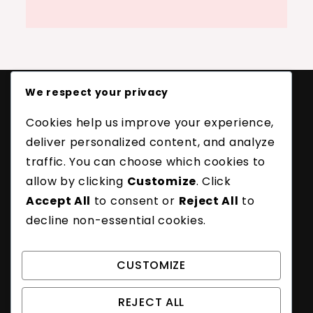
We respect your privacy
Νομικά
Cookies help us improve your experience,
Πολιτική απορρήτου
deliver personalized content, and analyze
Επικοινωνία
traffic. You can choose which cookies to
Προτιμήσεις cookies
allow by clicking
Customize
. Click
Όροι και προϋποθέσεις
Accept All
to consent or
Reject All
to
Σχετικά
decline non-essential cookies.
Αναζήτηση
Search
CUSTOMIZE
for:
REJECT ALL