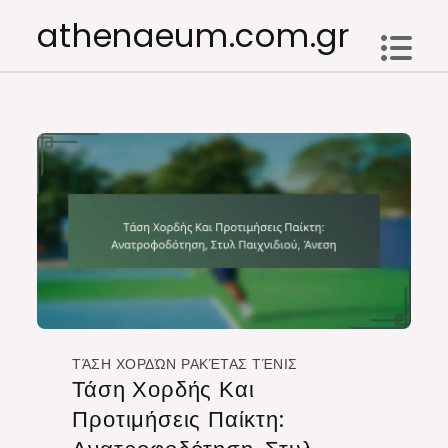
Skip
athenaeum.com.gr
to
content
ΤΆΣΗ ΧΟΡΔΏΝ ΡΑΚΈΤΑΣ ΤΈΝΙΣ
Τάση Χορδής Και
Προτιμήσεις Παίκτη: